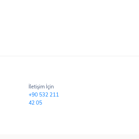
İletişim İçin
+90 532 211
42 05